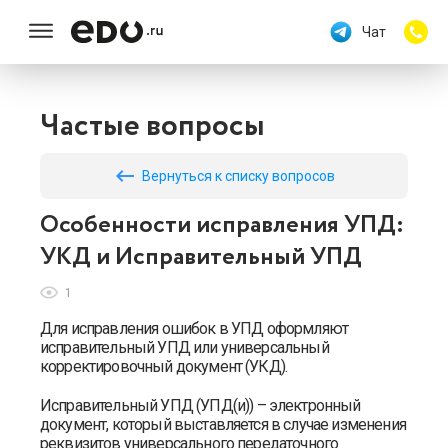
Чат
Частые вопросы
keyboard_backspace
Вернуться к списку вопросов
Особенности исправления УПД:
УКД и Исправительный УПД
1
Для исправления ошибок в УПД оформляют
исправительный УПД или универсальный
корректировочный документ (УКД).
Исправительный УПД (
УПД(и)
)
– электронный
документ, который выставляется в случае изменения
реквизитов универсального передаточного