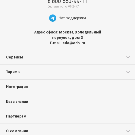
8 800 550-99-11
Чат поддержки
Адрес офиса:
Москва, Холодильный
переулок, дом 3
E-mail:
edo@edo.ru
Сервисы
ЭДО.Поток
Тарифы
Маркировка
ЭДО.Поток
Интеграция
Маркировка
База знаний
Партнёрам
О компании