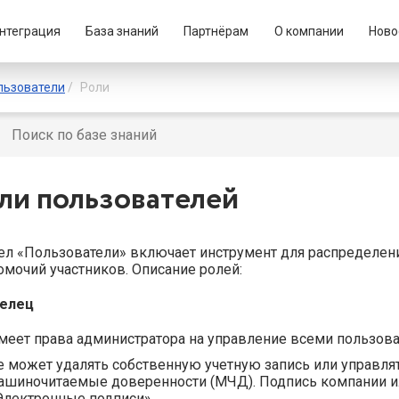
нтеграция
База знаний
Партнёрам
О компании
Ново
льзователи
Роли
ли пользователей
ел «Пользователи» включает инструмент для распределени
омочий участников. Описание ролей:
елец
меет права администратора на управление всеми пользова
е может удалять собственную учетную запись или управля
ашиночитаемые доверенности (МЧД). Подпись компании и
Электронные подписи».