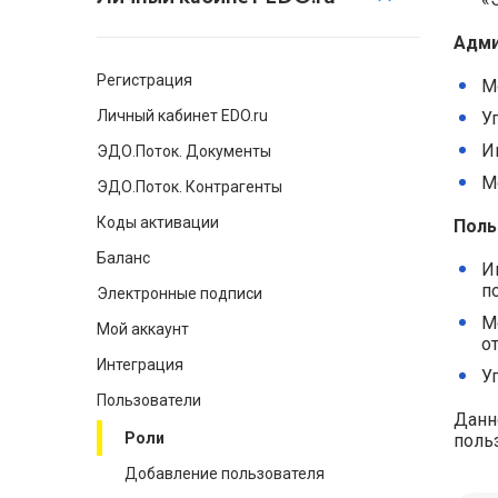
Адми
Регистрация
М
Личный кабинет EDO.ru
У
И
ЭДО.Поток. Документы
М
ЭДО.Поток. Контрагенты
Коды активации
Поль
Баланс
И
п
Электронные подписи
М
Мой аккаунт
о
Интеграция
У
Пользователи
Данн
Роли
поль
Добавление пользователя