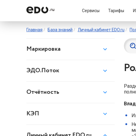
Сервисы
Тарифы
И
Главная
База знаний
Личный кабинет EDO.ru
По
Маркировка
Ро
ЭДО.Поток
Разд
Отчётность
полн
Влад
КЭП
И
Н
м
Личный кабинет EDO.ru
«