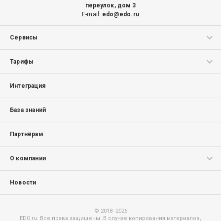
переулок, дом 3
E-mail:
edo@edo.ru
Сервисы
ЭДО.Поток
Тарифы
Маркировка
ЭДО.Поток
Интеграция
Маркировка
База знаний
Партнёрам
О компании
Структура
Новости
Лицензии
Оферта
© 2018 -
2026
Контакты
EDO.ru. Все права защищены. В случае копирования материалов,