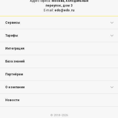
Адрес офиса:
Москва, Холодильный
переулок, дом 3
E-mail:
edo@edo.ru
Сервисы
ЭДО.Поток
Тарифы
Маркировка
ЭДО.Поток
Интеграция
Маркировка
База знаний
Партнёрам
О компании
Структура
Новости
Лицензии
Оферта
© 2018 -
2026
Контакты