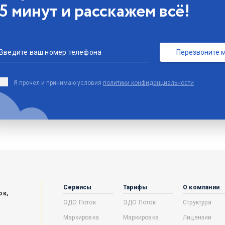
5 минут и расскажем всё!
Введите ваш номер телефона
Перезвоните 
Я прочел и принимаю условия
политики конфиденциальности
Сервисы
Тарифы
О компании
ок,
ЭДО.Поток
ЭДО.Поток
Структура
Маркировка
Маркировка
Лицензии