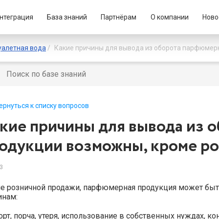
нтеграция
База знаний
Партнёрам
О компании
Ново
уалетная вода
Какие причины для вывода из оборота парфюмер
ернуться к списку вопросов
кие причины для вывода из 
одукции возможны, кроме р
3
е розничной продажи, парфюмерная продукция может быт
инам:
рт, порча, утеря, использование в собственных нуждах, ко