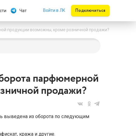
Подключиться
Войти в ЛК
сти
Чат
ной продукции возможны, кроме розничной продажи?
оборота парфюмерной
озничной продажи?
ь выведена из оборота по следующим
нфискат, кража и другие.