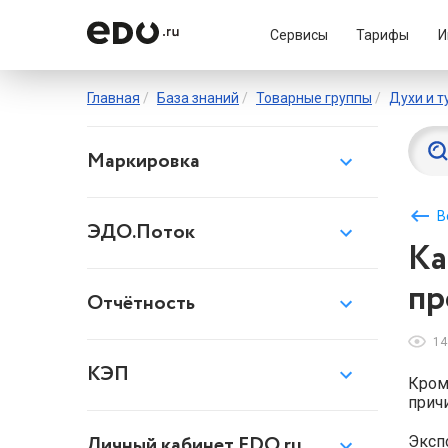
Сервисы
Тарифы
И
Главная
База знаний
Товарные группы
Духи и т
Маркировка
keyboard_backspace
В
ЭДО.Поток
Ка
пр
Отчётность
14
КЭП
Кром
прич
Личный кабинет EDO.ru
Экспо