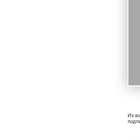
Из в
подп