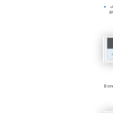
«
д
В от